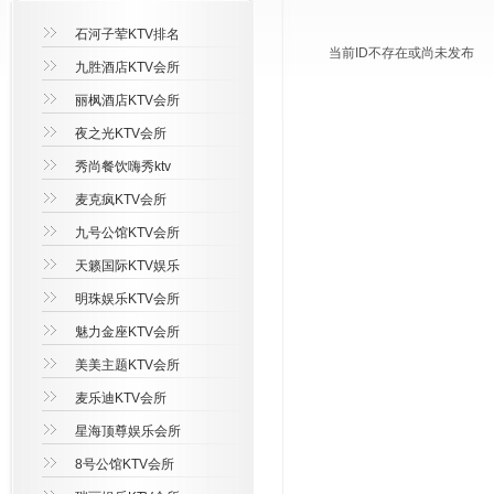
石河子荤KTV排名
当前ID不存在或尚未发布
九胜酒店KTV会所
丽枫酒店KTV会所
夜之光KTV会所
秀尚餐饮嗨秀ktv
麦克疯KTV会所
九号公馆KTV会所
天籁国际KTV娱乐
明珠娱乐KTV会所
魅力金座KTV会所
美美主题KTV会所
麦乐迪KTV会所
星海顶尊娱乐会所
8号公馆KTV会所